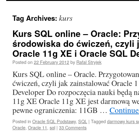
content
kurs
Tag Archives:
Kurs SQL online – Oracle: Pr
środowiska do ćwiczeń, czyli 
Oracle 11g XE i Oracle SQL D
Posted on
22 February 2012
by
Rafal Stryjek
Kurs SQL online – Oracle. Przygotowan
ćwiczeń, czyli jak zainstalować Oracle
Developer Do rozpoczęcia nauki będą n
11g XE Oracle 11g XE jest darmową we
pewne ograniczenia: 11GB …
Continue
Posted in
Oracle SQL Podstawy
,
SQL
|
Tagged
darmowy kurs sq
Oracle
,
Oracle 11
,
sql
|
33 Comments